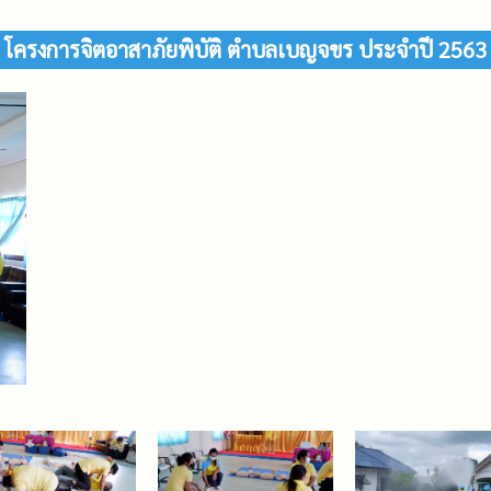
โครงการจิตอาสาภัยพิบัติ ตำบลเบญจขร ประจำปี 2563