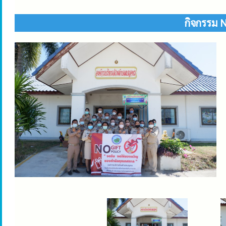
กิจกรรม N